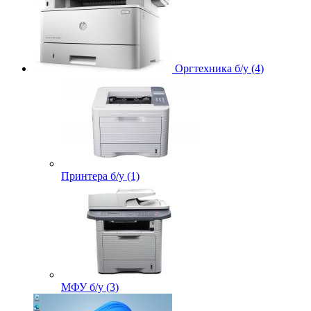
Оргтехника б/у (4)
Принтера б/у (1)
МФУ б/у (3)