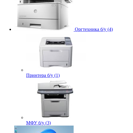
Оргтехника б/у (4)
Принтера б/у (1)
МФУ б/у (3)