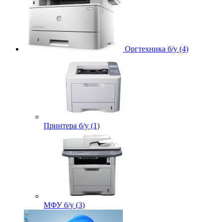
Оргтехника б/у (4)
Принтера б/у (1)
МФУ б/у (3)