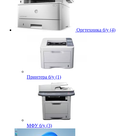
Оргтехника б/у (4)
Принтера б/у (1)
МФУ б/у (3)